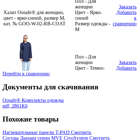
Пол - Для
женщин
Заказать
Халат Oosafe® для женщин,
Цвет - Ярко-
Добавить
цвет - ярко-синий, размер M,
синий
к
кат. № GOO-W-02-RB-COAT
Размер одежды -
сравнению
M
Пол - Для
женщин
Заказать
Цвет - Темно-
Добавить
Перейти к сравнению
синий
к
Размер одежды -
сравнению
XL
Документы для скачивания
Халат Oosafe® для женщин,
цвет - темно-синий, размер XL,
Oosafe® Комплекты одежды
кат. № GOO-W-04-NB-COAT
pdf, 2861Кб
Пол - Для
Похожие товары
женщин
Заказать
Халат Oosafe® для женщин,
Цвет - Темно-
Добавить
цвет - темно-синий, размер L,
синий
к
Нагревательные панели T-PAD
Смотреть
кат. № GOO-W-03-NB-COAT
Размер одежды -
сравнению
Сосуды Дьюара серии MVE CryoSystem
Смотреть