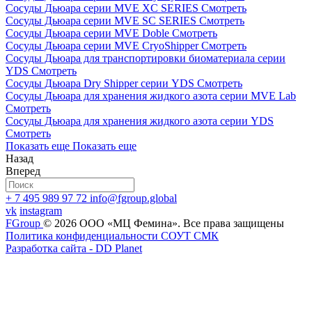
L
Сосуды Дьюара серии MVE XC SERIES
Смотреть
Пол - Для
Сосуды Дьюара серии MVE SC SERIES
Смотреть
женщин
Заказать
Сосуды Дьюара серии MVE Doble
Смотреть
Халат Oosafe® для женщин,
Цвет - Темно-
Добавить
Сосуды Дьюара серии MVE CryoShipper
Смотреть
цвет - темно-синий, размер M,
синий
к
Сосуды Дьюара для транспортировки биоматериала серии
кат. № GOO-W-02-NB-COAT
Размер одежды -
сравнению
YDS
Смотреть
M
Сосуды Дьюара Dry Shipper серии YDS
Смотреть
Пол - Для
Сосуды Дьюара для хранения жидкого азота серии MVE Lab
женщин
Заказать
Смотреть
Халат Oosafe® для женщин,
Цвет - Темно-
Добавить
Сосуды Дьюара для хранения жидкого азота серии YDS
цвет - темно-синий, размер S,
синий
к
Смотреть
кат. № GOO-W-01-NB-COAT
Размер одежды -
сравнению
Показать еще
Показать еще
S
Назад
Вперед
Пол - Для
женщин
Заказать
+ 7 495 989 97 72
info@fgroup.global
Халат Oosafe® для женщин,
Цвет - Ярко-
Добавить
vk
instagram
цвет - ярко-синий, размер XXL,
синий
к
FGroup
© 2026 ООО «МЦ Фемина».
Все права защищены
кат. № GOO-W-05-RB-COAT
Размер одежды -
сравнению
Политика конфиденциальности
СОУТ
CМК
XXL
Разработка сайта - DD Planet
Пол - Для
женщин
Заказать
Халат Oosafe® для женщин,
Цвет - Ярко-
Добавить
цвет - ярко-синий, размер XL,
синий
к
кат. № GOO-W-04-RB-COAT
Размер одежды -
сравнению