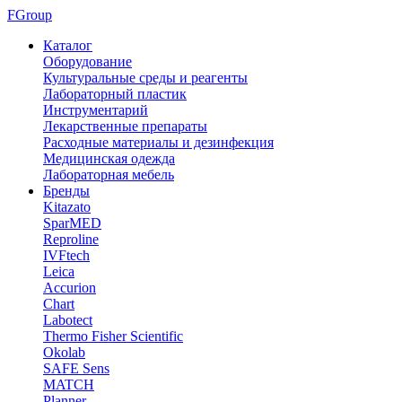
FGroup
Каталог
Оборудование
Культуральные среды и реагенты
Лабораторный пластик
Инструментарий
Лекарственные препараты
Расходные материалы и дезинфекция
Медицинская одежда
Лабораторная мебель
Бренды
Kitazato
SparMED
Reproline
IVFtech
Leica
Accurion
Chart
Labotect
Thermo Fisher Scientific
Okolab
SAFE Sens
MATCH
Planner