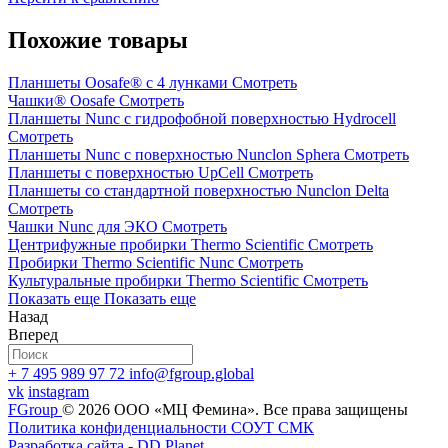
Похожие товары
Планшеты Oosafe® с 4 лунками
Смотреть
Чашки® Oosafe
Смотреть
Планшеты Nunc с гидрофобной поверхностью Hydrocell
Смотреть
Планшеты Nunc с поверхностью Nunclon Sphera
Смотреть
Планшеты с поверхностью UpCell
Смотреть
Планшеты со стандартной поверхностью Nunclon Delta
Смотреть
Чашки Nunc для ЭКО
Смотреть
Центрифужные пробирки Thermo Scientific
Смотреть
Пробирки Thermo Scientific Nunc
Смотреть
Культуральные пробирки Thermo Scientific
Смотреть
Показать еще
Показать еще
Назад
Вперед
+ 7 495 989 97 72
info@fgroup.global
vk
instagram
FGroup
© 2026 ООО «МЦ Фемина».
Все права защищены
Политика конфиденциальности
СОУТ
CМК
Разработка сайта - DD Planet