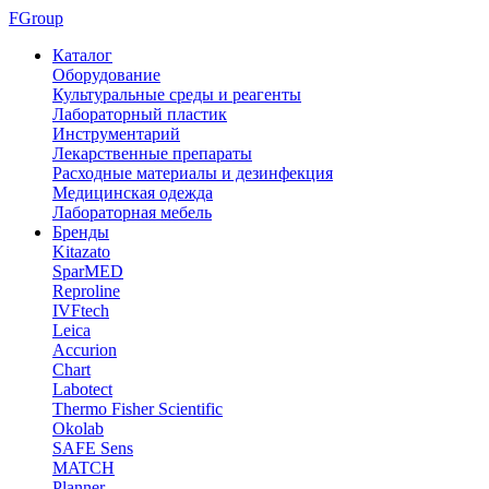
FGroup
Каталог
Оборудование
Культуральные среды и реагенты
Лабораторный пластик
Инструментарий
Лекарственные препараты
Расходные материалы и дезинфекция
Медицинская одежда
Лабораторная мебель
Бренды
Kitazato
SparMED
Reproline
IVFtech
Leica
Accurion
Chart
Labotect
Thermo Fisher Scientific
Okolab
SAFE Sens
MATCH
Planner