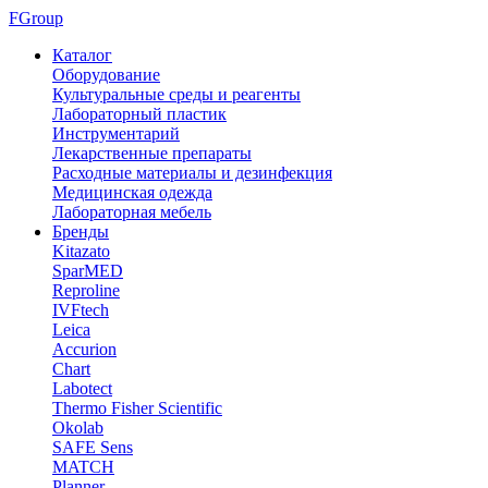
FGroup
Каталог
Оборудование
Культуральные среды и реагенты
Лабораторный пластик
Инструментарий
Лекарственные препараты
Расходные материалы и дезинфекция
Медицинская одежда
Лабораторная мебель
Бренды
Kitazato
SparMED
Reproline
IVFtech
Leica
Accurion
Chart
Labotect
Thermo Fisher Scientific
Okolab
SAFE Sens
MATCH
Planner