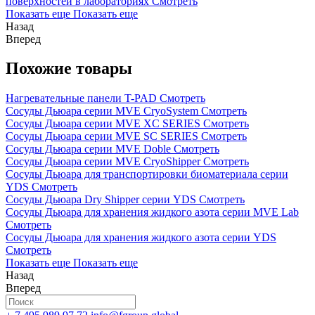
поверхностей в лабораториях
Смотреть
Показать еще
Показать еще
Назад
Вперед
Похожие товары
Нагревательные панели T-PAD
Смотреть
Сосуды Дьюара серии MVE CryoSystem
Смотреть
Сосуды Дьюара серии MVE XC SERIES
Смотреть
Сосуды Дьюара серии MVE SC SERIES
Смотреть
Сосуды Дьюара серии MVE Doble
Смотреть
Сосуды Дьюара серии MVE CryoShipper
Смотреть
Сосуды Дьюара для транспортировки биоматериала серии
YDS
Смотреть
Сосуды Дьюара Dry Shipper серии YDS
Смотреть
Сосуды Дьюара для хранения жидкого азота серии MVE Lab
Смотреть
Сосуды Дьюара для хранения жидкого азота серии YDS
Смотреть
Показать еще
Показать еще
Назад
Вперед