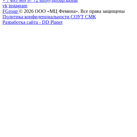
+ 7 495 989 97 72
info@fgroup.global
vk
instagram
FGroup
© 2026 ООО «МЦ Фемина».
Все права защищены
Политика конфиденциальности
СОУТ
CМК
Разработка сайта - DD Planet