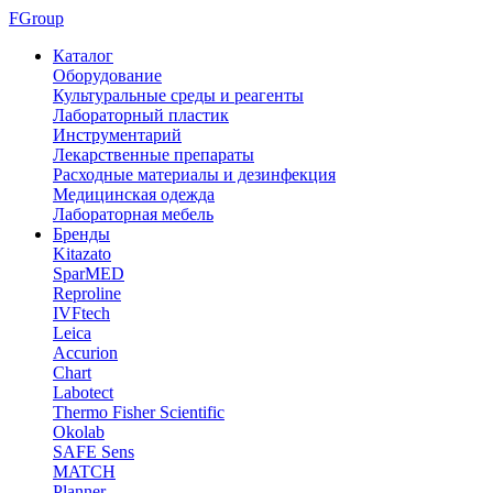
FGroup
Каталог
Оборудование
Культуральные среды и реагенты
Лабораторный пластик
Инструментарий
Лекарственные препараты
Расходные материалы и дезинфекция
Медицинская одежда
Лабораторная мебель
Бренды
Kitazato
SparMED
Reproline
IVFtech
Leica
Accurion
Chart
Labotect
Thermo Fisher Scientific
Okolab
SAFE Sens
MATCH
Planner