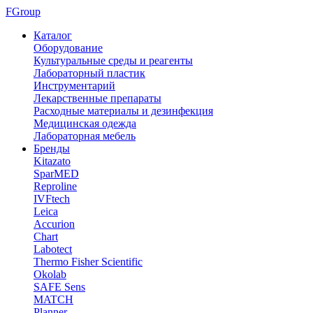
FGroup
Каталог
Оборудование
Культуральные среды и реагенты
Лабораторный пластик
Инструментарий
Лекарственные препараты
Расходные материалы и дезинфекция
Медицинская одежда
Лабораторная мебель
Бренды
Kitazato
SparMED
Reproline
IVFtech
Leica
Accurion
Chart
Labotect
Thermo Fisher Scientific
Okolab
SAFE Sens
MATCH
Planner