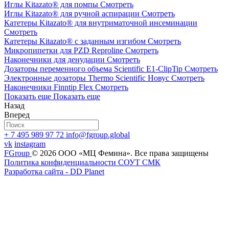
Иглы Kitazato® для помпы
Смотреть
Иглы Kitazato® для ручной аспирации
Смотреть
Катетеры Kitazato® для внутриматочной инсеминации
Смотреть
Катетеры Kitazato® с заданным изгибом
Смотреть
Длина катетера (см)
Микропипетки для PZD Reproline
Смотреть
- 23
Заказать
Наконечники для денудации
Смотреть
Тип - Стандарт
Добавить
Дозаторы переменного объема Scientific Е1-ClipTip
Смотреть
Видимость по всей
к
Электронные дозаторы Thermo Scientific Новус
Смотреть
длине - Нет
сравнению
Наконечники Finntip Flex
Смотреть
Поддержка - Да
Показать еще
Показать еще
Катетер Kitazato® EC-PRO,
Назад
кат. № 215123
Вперед
+ 7 495 989 97 72
info@fgroup.global
vk
instagram
FGroup
© 2026 ООО «МЦ Фемина».
Все права защищены
Длина катетера (см)
Политика конфиденциальности
СОУТ
CМК
- 18
Заказать
Разработка сайта - DD Planet
Тип - Мастер
Добавить
Видимость по всей
к
длине - Да
сравнению
Поддержка - Нет
Катетер Kitazato® EC-PRO,
кат. № 215218