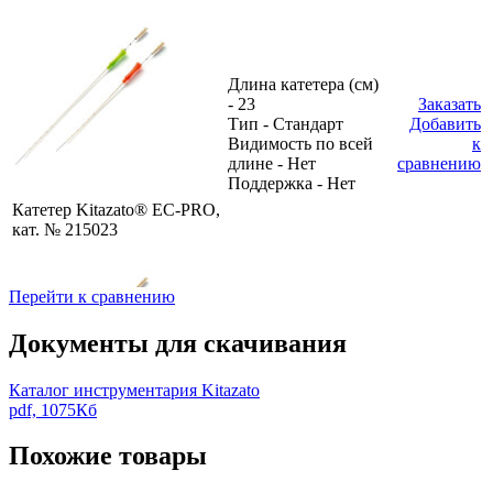
Длина катетера (см)
- 23
Заказать
Тип - Стандарт
Добавить
Видимость по всей
к
длине - Нет
сравнению
Поддержка - Нет
Катетер Kitazato® EC-PRO,
кат. № 215023
Перейти к сравнению
Длина катетера (см)
Документы для скачивания
- 18
Заказать
Тип - Стандарт
Добавить
Каталог инструментария Kitazato
Видимость по всей
к
pdf, 1075Кб
длине - Нет
сравнению
Поддержка - Да
Похожие товары
Катетер Kitazato® EC-PRO,
кат. № 215118