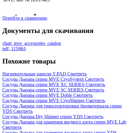
Перейти к сравнению
Документы для скачивания
Заказать
Внутренний диаметр
Добавить
chart_mve_accessories_catalog
(см) - 50,8 см
к
pdf, 1159Кб
сравнению
Похожие товары
Роликовое основание
MVE. Кат № 10937411
Нагревательные панели T-PAD
Смотреть
Сосуды Дьюара серии MVE CryoSystem
Смотреть
Сосуды Дьюара серии MVE XC SERIES
Смотреть
Сосуды Дьюара серии MVE SC SERIES
Смотреть
Сосуды Дьюара серии MVE Doble
Смотреть
Сосуды Дьюара серии MVE CryoShipper
Смотреть
Заказать
Сосуды Дьюара для транспортировки биоматериала серии
Внутренний диаметр
Добавить
YDS
Смотреть
(см) - 55,8 см
к
Сосуды Дьюара Dry Shipper серии YDS
Смотреть
сравнению
Сосуды Дьюара для хранения жидкого азота серии MVE Lab
Смотреть
Роликовое основание
Сосуды Дьюара для хранения жидкого азота серии YDS