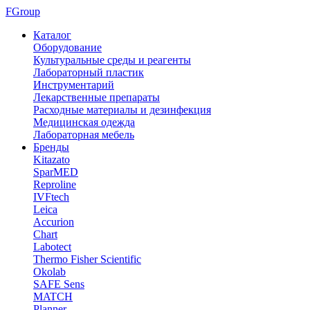
FGroup
Каталог
Оборудование
Культуральные среды и реагенты
Лабораторный пластик
Инструментарий
Лекарственные препараты
Расходные материалы и дезинфекция
Медицинская одежда
Лабораторная мебель
Бренды
Kitazato
SparMED
Reproline
IVFtech
Leica
Accurion
Chart
Labotect
Thermo Fisher Scientific
Okolab
SAFE Sens
MATCH
Planner