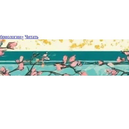
мбриологии»
Читать