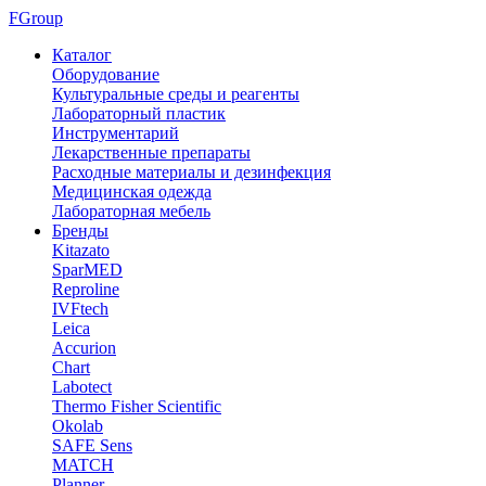
FGroup
Каталог
Оборудование
Культуральные среды и реагенты
Лабораторный пластик
Инструментарий
Лекарственные препараты
Расходные материалы и дезинфекция
Медицинская одежда
Лабораторная мебель
Бренды
Kitazato
SparMED
Reproline
IVFtech
Leica
Accurion
Chart
Labotect
Thermo Fisher Scientific
Okolab
SAFE Sens
MATCH
Planner