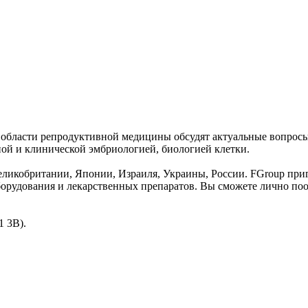
 области репродуктивной медицины обсудят актуальные вопросы
ной и клинической эмбриологией, биологией клетки.
икобритании, Японии, Израиля, Украины, России. FGroup пригла
борудования и лекарственных препаратов. Вы сможете лично по
1 3В).