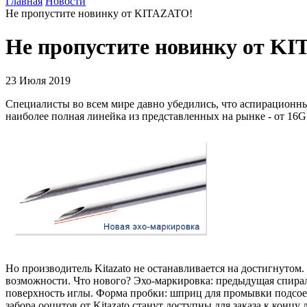
Главная
Новости
Не пропустите новинку от KITAZATO!
Не пропустите новинку от K
23 Июля 2019
Специалисты во всем мире давно убедились, что аспирационны
наиболее полная линейка из представленных на рынке - от 16G
Но производитель Kitazato не останавливается на достигнутом
возможности. Что нового? Эхо-маркировка: предыдущая спираль
поверхность иглы. Форма пробки: шприц для промывки подсоед
забора ооцитов от Kitazato станут доступны для заказа к кон