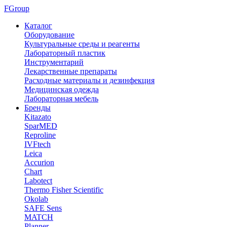
FGroup
Каталог
Оборудование
Культуральные среды и реагенты
Лабораторный пластик
Инструментарий
Лекарственные препараты
Расходные материалы и дезинфекция
Медицинская одежда
Лабораторная мебель
Бренды
Kitazato
SparMED
Reproline
IVFtech
Leica
Accurion
Chart
Labotect
Thermo Fisher Scientific
Okolab
SAFE Sens
MATCH
Planner