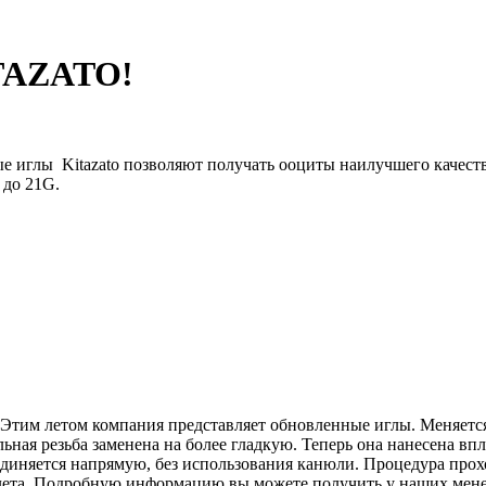
ITAZATO!
е иглы Kitazato позволяют получать ооциты наилучшего качеств
 до 21G.
. Этим летом компания представляет обновленные иглы. Меняетс
ная резьба заменена на более гладкую. Теперь она нанесена вп
иняется напрямую, без использования канюли. Процедура прохо
цу лета. Подробную информацию вы можете получить у наших мен