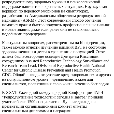
репродуктивному здоровью мужчин и психологической
поддержке пациентов в кризисных ситуациях. Ноу-хау стал
воркшоп по переносу эмбрионов на симуляторах,
разработанных Американским обществом репродуктивной
медицины (ASRM). Этот современный способ обучения
помогает врачам быстро получить профессиональные навыки
и новые знания, даже если ранее они не сталкивались с
подобными процедурами.
К актуальным вопросам, рассмотренным на Конференции,
также можно отнести изучению влияния ВРТ на состояние
здоровья женщин и детей в сравнении с популяцией. Этот
аспект был всесторонне освещен Дмитрием Киссиным,
сотрудником Assisted Reproductive Technology Surveillance and
Research Team Lead, Division of Reproductive Health National
Center for Chronic Disease Prevention and Health Promotion,
CDC. Общий вывод - отсутствие вреда здоровью тех и других
на популяционном уровне - чрезвычайно важен для
специалистов, посвятивших свою жизнь лечению бесплодия.
В XXVII Ежегодной международной Конференции РАРЧ
"Репродуктивные технологии: сегодня и завтра" приняли
участие более 1500 специалистов. Лучшие доклады и
презентации организационный комитет отметил
специальными дипломами и наградами.