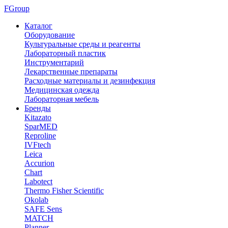
FGroup
Каталог
Оборудование
Культуральные среды и реагенты
Лабораторный пластик
Инструментарий
Лекарственные препараты
Расходные материалы и дезинфекция
Медицинская одежда
Лабораторная мебель
Бренды
Kitazato
SparMED
Reproline
IVFtech
Leica
Accurion
Chart
Labotect
Thermo Fisher Scientific
Okolab
SAFE Sens
MATCH
Planner